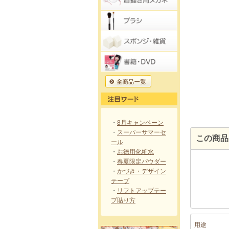
・
8月キャンペーン
・
スーパーサマーセ
この商品
ール
・
お徳用化粧水
・
春夏限定パウダー
・
かづき・デザイン
テープ
・
リフトアップテー
プ貼り方
用途