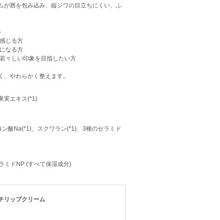
ムが唇を包み込み、縦ジワの目立ちにくい、ふ
。
―
と感じる方
ラになる方
、若々しい印象を目指したい方
く、やわらかく整えます。
実エキス(*1)
ン酸Na(*1)、スクワラン(*1)、3種のセラミド
ラミドNP (すべて保湿成分)
チリップクリーム