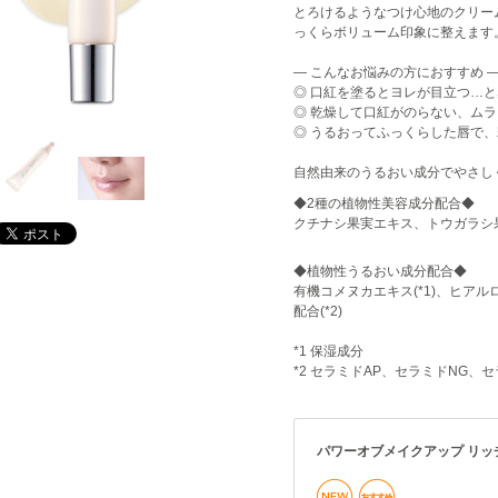
とろけるようなつけ心地のクリー
っくらボリューム印象に整えます
― こんなお悩みの方におすすめ 
◎ 口紅を塗るとヨレが目立つ…
◎ 乾燥して口紅がのらない、ム
◎ うるおってふっくらした唇で
自然由来のうるおい成分でやさし
◆2種の植物性美容成分配合◆
クチナシ果実エキス、トウガラシ果
◆植物性うるおい成分配合◆
有機コメヌカエキス(*1)、ヒアルロ
配合(*2)
*1 保湿成分
*2 セラミドAP、セラミドNG、セ
パワーオブメイクアップ リッ