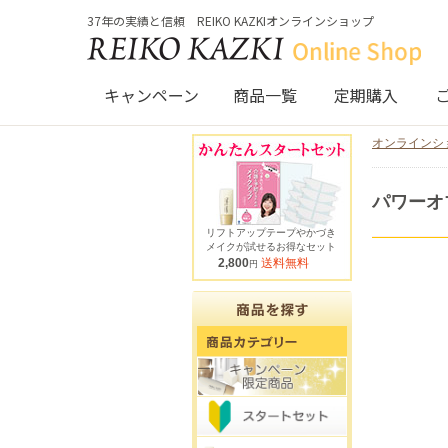
37年の実績と信頼 REIKO KAZKIオンラインショップ
キャンペーン
商品一覧
定期購入
オンラインシ
パワーオ
リフトアップテープやかづき
メイクが試せるお得なセット
2,800
送料無料
円