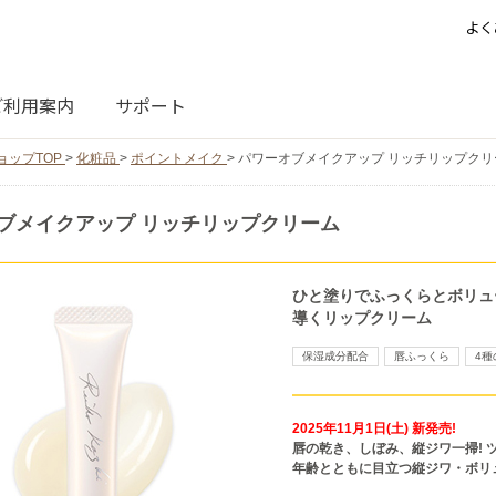
よく
ご利用案内
サポート
ョップTOP
>
化粧品
>
ポイントメイク
>
パワーオブメイクアップ リッチリップクリ
ブメイクアップ リッチリップクリーム
ひと塗りでふっくらとボリュ
導くリップクリーム
保湿成分配合
唇ふっくら
4
2025年11月1日(土) 新発売!
唇の乾き、しぼみ、縦ジワ一掃! 
年齢とともに目立つ縦ジワ・ボリ