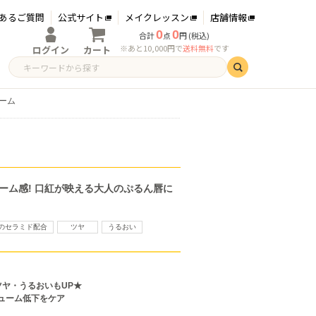
あるご質問
公式サイト
メイクレッスン
店舗情報
0
0
合計
点
円 (税込)
※あと10,000円で
送料無料
です
ログイン
カート
ログイン
新規会員登録
ーム
ーム感! 口紅が映える大人のぷるん唇に
種のセラミド配合
ツヤ
うるおい
ツヤ・うるおいもUP★
ューム低下をケア