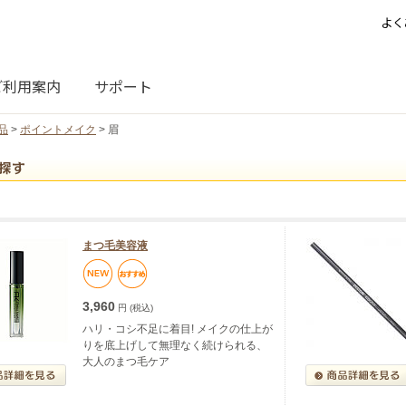
よく
ご利用案内
サポート
品
>
ポイントメイク
> 眉
まつ毛美容液
3,960
円 (税込)
ハリ・コシ不足に着目! メイクの仕上が
りを底上げして無理なく続けられる、
大人のまつ毛ケア