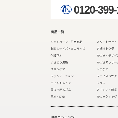
0120-399-
商品一覧
キャンペーン・限定商品
スタートセット
お試しサイズ・ミニサイズ
定期オトク便
化粧下地
かづき・デザイ
ふきとり洗顔
かづきマッサー
スキンケア
ヘアケア
ファンデーション
フェイスパウダ
ポイントメイク
ブラシ
眉描き用メガネ
スポンジ・雑貨
書籍・DVD
かづきウィッグ
関連コンテンツ