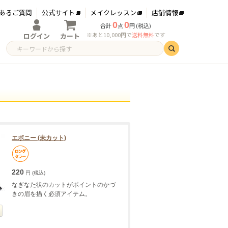
あるご質問
公式サイト
メイクレッスン
店舗情報
0
0
合計
点
円 (税込)
※あと10,000円で
送料無料
です
ログイン
カート
ログイン
新規会員登録
エボニー (未カット)
220
円 (税込)
なぎなた状のカットがポイントのかづ
きの眉を描く必須アイテム。