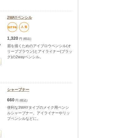
2WAYペンシル
1,320
円 (税込)
眉を描くためのアイブロウペンシル(オ
リーブブラウン)とアイライナー(ブラッ
ク)の2wayペンシル。
シャープナー
660
円 (税込)
便利な3WAYタイプのメイク用ペンシ
ルシャープナー。アイライナーやリッ
プペンシルなどに。