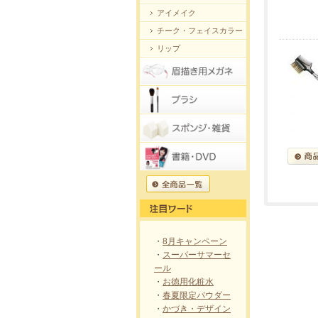
アイメイク
チーク・フェイスカラー
リップ
・
8月キャンペーン
・
スーパーサマーセ
ール
・
お徳用化粧水
・
春夏限定パウダー
・
かづき・デザイン