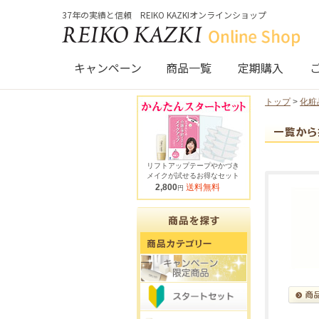
37年の実績と信頼 REIKO KAZKIオンラインショップ
キャンペーン
商品一覧
定期購入
トップ
>
化粧
リフトアップテープやかづき
メイクが試せるお得なセット
2,800
送料無料
円