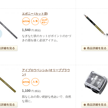
エボニー (カット済)
1,540
円 (税込)
なぎなた状のカットがポイントのかづ
きの眉を描く必須アイテム。
アイブロウペンシル (オリーブブラウ
ン)
1,100
円 (税込)
肌なじみの良い絶妙な色あいで、自然
な眉に。