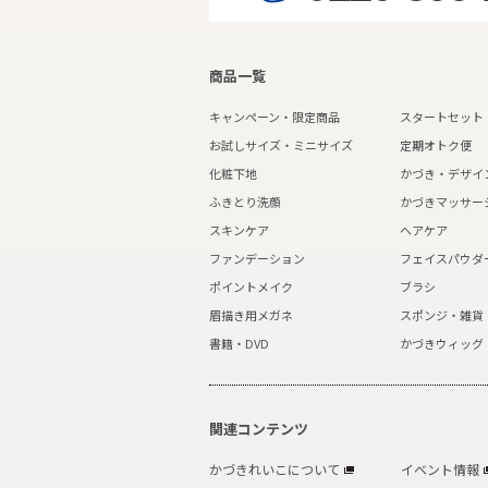
商品一覧
キャンペーン・限定商品
スタートセット
お試しサイズ・ミニサイズ
定期オトク便
化粧下地
かづき・デザイ
ふきとり洗顔
かづきマッサー
スキンケア
ヘアケア
ファンデーション
フェイスパウダ
ポイントメイク
ブラシ
眉描き用メガネ
スポンジ・雑貨
書籍・DVD
かづきウィッグ
関連コンテンツ
かづきれいこについて
イベント情報