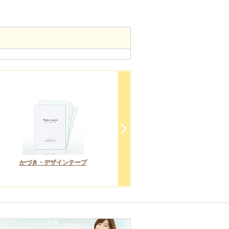
かづき・デザインテープ
化粧下地
ファンデ