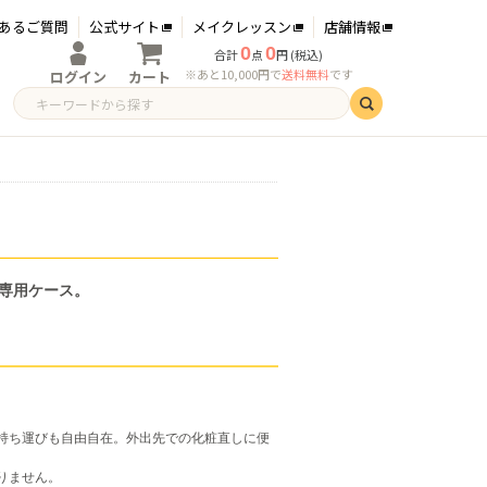
あるご質問
公式サイト
メイクレッスン
店舗情報
0
0
合計
点
円 (税込)
※あと10,000円で
送料無料
です
ログイン
カート
ログイン
新規会員登録
専用ケース。
持ち運びも自由自在。外出先での化粧直しに便
りません。