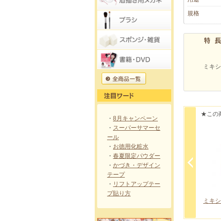
規格
ミキシ
★この
・
8月キャンペーン
・
スーパーサマーセ
ール
・
お徳用化粧水
・
春夏限定パウダー
・
かづき・デザイン
テープ
・
リフトアップテー
プ貼り方