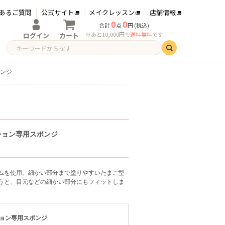
あるご質問
公式サイト
メイクレッスン
店舗情報
0
0
合計
点
円 (税込)
※あと10,000円で
送料無料
です
ログイン
カート
ログイン
新規会員登録
ポンジ
ション専用スポンジ
ムを使用。細かい部分まで塗りやすいたまご型
うと、目元などの細かい部分にもフィットしま
ション専用スポンジ