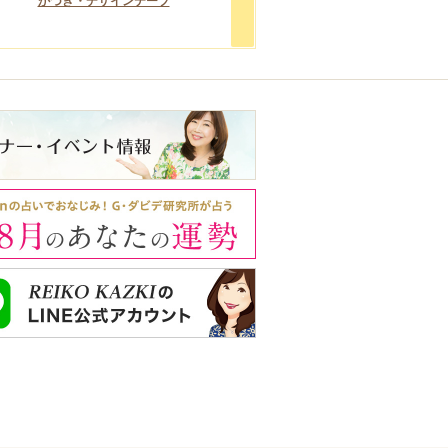
かづき・デザインテープ
化粧下地
ファンデ