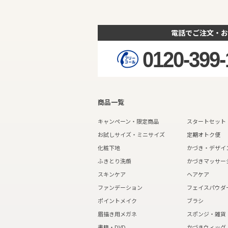
電話でご注文・お
0120-399-
商品一覧
キャンペーン・限定商品
スタートセット
お試しサイズ・ミニサイズ
定期オトク便
化粧下地
かづき・デザイ
ふきとり洗顔
かづきマッサー
スキンケア
ヘアケア
ファンデーション
フェイスパウダ
ポイントメイク
ブラシ
眉描き用メガネ
スポンジ・雑貨
書籍・DVD
かづきウィッグ