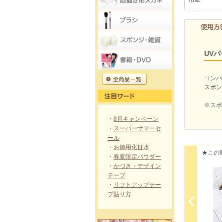
UV
コンパ
スポン
※スポ
・
8月キャンペーン
・
スーパーサマーセ
ール
・
お徳用化粧水
★この
・
春夏限定パウダー
・
かづき・デザイン
テープ
・
リフトアップテー
プ貼り方