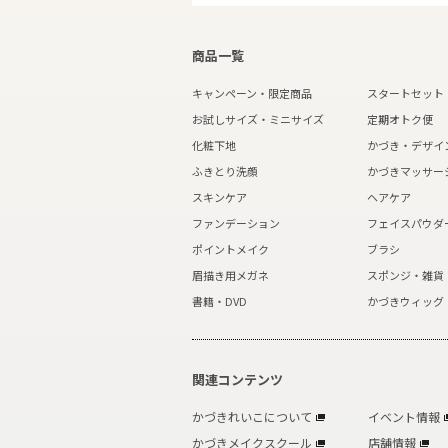
商品一覧
キャンペーン・限定商品
スタートセット
お試しサイズ・ミニサイズ
定期オトク便
化粧下地
かづき・デザイ
ふきとり洗顔
かづきマッサー
スキンケア
ヘアケア
ファンデーション
フェイスパウダ
ポイントメイク
ブラシ
眉描き用メガネ
スポンジ・雑貨
書籍・DVD
かづきウィッグ
関連コンテンツ
かづきれいこについて
イベント情報
かづきメイクスクール
店舗情報