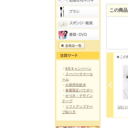
この商品
★この
・
8月キャンペーン
・
スーパーサマーセ
ール
・
お徳用化粧水
・
春夏限定パウダー
・
かづき・デザイン
テープ
・
リフトアップテー
UVパーフェクトファンデーション専用ケース (スポンジ付)
UVパーフェクトファンデーション専用スポンジ
スポンジクリーナー
プ貼り方
円
330 円
880 円