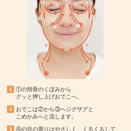
①の頬骨のくぼみから
1
グッと押し上げおでこへ。
おでこは②から③へジグザグと
2
こめかみへと流します。
④の目の周りはやさしく、くるくるして、
3