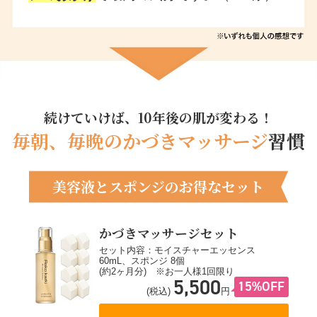
続けていけば、10年後の肌が変わる！
毎朝、毎晩のかづきマッサージ
習慣
美容液とスポンジのお得なセット
かづきマッサージセット
セット内容：モイスチャーエッセンス
60mL、スポンジ 8個
(約2ヶ月分) ※お一人様1回限り
5,500
15%OFF
(税込)
円