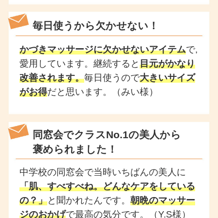
毎日使うから欠かせない！
かづきマッサージに欠かせないアイテム
で,
愛用しています。継続すると
目元がかなり
改善されます。
毎日使うので
大きいサイズ
がお得
だと思います。（みい様）
同窓会でクラスNo.1の美人から
褒められました！
中学校の同窓会で当時いちばんの美人に
「肌、すべすべね。どんなケアをしている
の？」
と聞かれたんです。
朝晩のマッサー
ジのおかげ
で最高の気分です。（Y.S様）