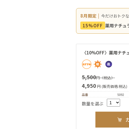
8月限定 |
今だけおトクな
薬用ナチュラ
15%OFF
〈10%OFF〉薬用ナチ
5,500
円（税込）
4,950
円 (販売価格:税込)
品番
5092
数量を選ぶ