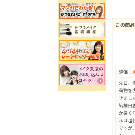
この商品
評価：
先日、
荷物を
きまし
結構日
か暑く
私は超
ですが