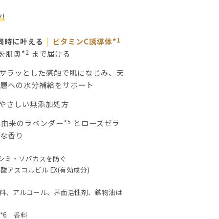
!
同時に叶える
|
ビタミンC誘導体*
1
を肌奥*
2
まで届ける
サラッとした感触で肌になじみ、天
層への水分補給をサポート
やさしい無添加処方
然由来のラベンダー*
5
とローズゼラ
な香り
シミ・ソバカスを防ぐ
酸アスコルビル EX(有効成分)
香料、アルコール、界面活性剤、鉱物油は
*6 香料