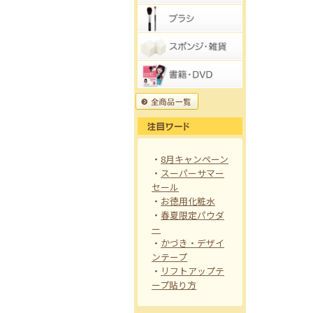
・
8月キャンペーン
・
スーパーサマー
セール
・
お徳用化粧水
・
春夏限定パウダ
ー
・
かづき・デザイ
ンテープ
・
リフトアップテ
ープ貼り方