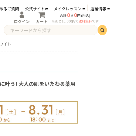
あるご質問
公式サイト
メイクレッスン
店舗情報
0
0
合計
点
円 (税込)
ログイン
カート
※あと10,000円で
送料無料
です
ログイン
新規会員登録
ホワイト
時に叶う! 大人の肌をいたわる薬用