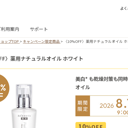
よく
ご利用案内
サポート
ョップTOP
>
キャンペーン限定商品
>
〈10%OFF〉薬用ナチュラルオイル 
OFF〉薬用ナチュラルオイル ホワイト
美白* も乾燥対策も同
オイル
10
%OFF