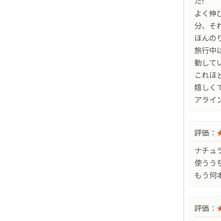
た!
よく伸
分、そ
ほんの
旅行中
動して
これほ
嬉しく
アライ
評価：
ナチュ
使うう
もう何
評価：