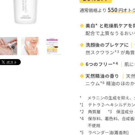
550
通常価格より
円オトク
美白* と乾燥肌ケアを
配合で上質なうるおい
洗顔後のプレケアに
|
然スクワラン*
3
が角質
6つのフリー*
4
|
肌に
天然精油の香り
|
天
ニウム*
6
精油のほのか
* メラニンの生成を抑え、
*1 テトラ 2-ヘキシルデカン
*2 角質層 *3 保湿成分
*4 保存料、着色料、合成
不使用
*5 ラベンダー油(着香剤) 