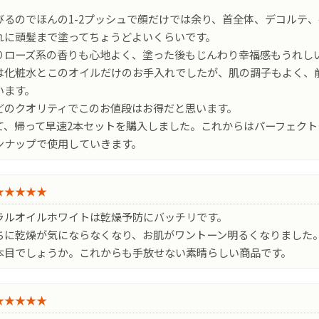
びるのでほんの1-2プッシュで顔だけでは余り、首全体、デコルテ
れに頭髪まで塗ってちょうどよいくらいです。
りローズ系の香りも心地よく、塗った後もじんわり幸福感もうれし
は化粧水とこのオイルだけのお手入れでしたが、肌の調子もよく、
います。
どのクオリティでこのお値段はお得だと思います。
て、帰って早速2本セットを購入しました。これからはパーフェクト
ンナップで使用していきます。
★★★★★
ラルオイルホワイトは乾燥予防にバッチリです。
ちに乾燥が気にならなくなり、お肌がワントーン明るくなりました
本目でしょうか。これからも手放せない素晴らしい商品です。
★★★★★