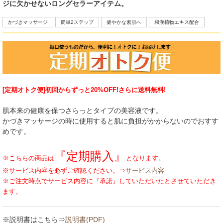
ジに欠かせないロングセラーアイテム。
かづきマッサージ
簡単2ステップ
健やかな素肌へ
和漢植物エキス配合
[定期オトク便]初回からずっと20%OFF!さらに送料無料!
肌本来の健康を保つさらっとタイプの美容液です。
かづきマッサージの時に使用すると肌に負担がかからないのでおすす
めです。
『定期購入』
※こちらの商品は
となります。
※サービス内容を必ずご確認ください。⇒
サービス内容
※ご注文時点でサービス内容に『承諾』していただいたとさせていただき
ます。
※説明書はこちら⇒
説明書(PDF)