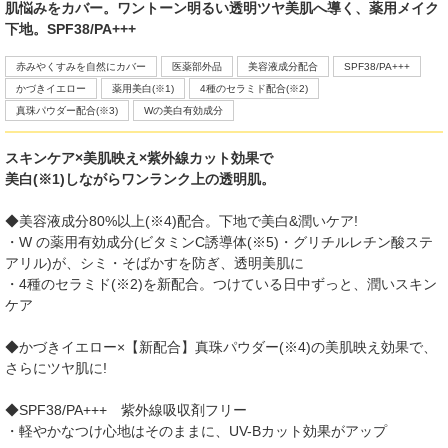
肌悩みをカバー。ワントーン明るい透明ツヤ美肌へ導く、薬用メイク
下地。SPF38/PA+++
赤みやくすみを自然にカバー
医薬部外品
美容液成分配合
SPF38/PA+++
かづきイエロー
薬用美白(※1)
4種のセラミド配合(※2)
真珠パウダー配合(※3)
Wの美白有効成分
スキンケア×美肌映え×紫外線カット効果で
美白(※1)しながらワンランク上の透明肌。
◆美容液成分80%以上(※4)配合。下地で美白&潤いケア!
・W の薬用有効成分(ビタミンC誘導体(※5)・グリチルレチン酸ステ
アリル)が、シミ・そばかすを防ぎ、透明美肌に
・4種のセラミド(※2)を新配合。つけている日中ずっと、潤いスキン
ケア
◆かづきイエロー×【新配合】真珠パウダー(※4)の美肌映え効果で、
さらにツヤ肌に!
◆SPF38/PA+++ 紫外線吸収剤フリー
・軽やかなつけ心地はそのままに、UV-Bカット効果がアップ