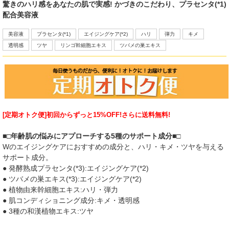
驚きのハリ感をあなたの肌で実感! かづきのこだわり、プラセンタ(*1)
配合美容液
美容液
プラセンタ(*1)
エイジングケア(*2)
ハリ
弾力
キメ
透明感
ツヤ
リンゴ幹細胞エキス
ツバメの巣エキス
[定期オトク便]初回からずっと15%OFF!さらに送料無料!
■□年齢肌の悩みにアプローチする5種のサポート成分■□
Wのエイジングケアにおすすめの成分と、ハリ・キメ・ツヤを与える
サポート成分。
● 発酵熟成プラセンタ(*3):エイジングケア(*2)
● ツバメの巣エキス(*3):エイジングケア(*2)
● 植物由来幹細胞エキス:ハリ・弾力
● 肌コンディショニング成分:キメ・透明感
● 3種の和漢植物エキス:ツヤ