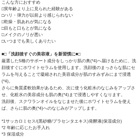
こんな方におすすめ
□実年齢より上に見られた経験がある
□ハリ・弾力が以前より感じられない
□乾燥・肌あれが気になる
□目もと口もとが気になる
□メイクのノリが悪い
□いつまでも美しくありたい
■□「洗顔後すぐの美容液」を新習慣に■□
厳選した5種のサポート成分をしっかり肌の奥(*4)へ届けるために、洗
顔後すぐにホワイトセラムを使用します。洗顔後のまっさらな肌にセ
ラムを与えることで凝縮された美容成分が肌のすみずみにまで浸透
(*4)。
さらに角質柔軟効果があるため、次に使う化粧水のなじみをアップさ
せ、化粧水の美容成分も肌の奥(*4)まで浸透しやすくなります。
洗顔後、スクワランオイルをなじませた後にホワイトセラムを使え
ば、さらに肌の奥(*4)へのなじみがアップします。
*1サッカロミセス/(黒砂糖/プラセンタエキス)発酵液(保湿成分)
*2 年齢に応じたお手入れ
*3 保湿成分