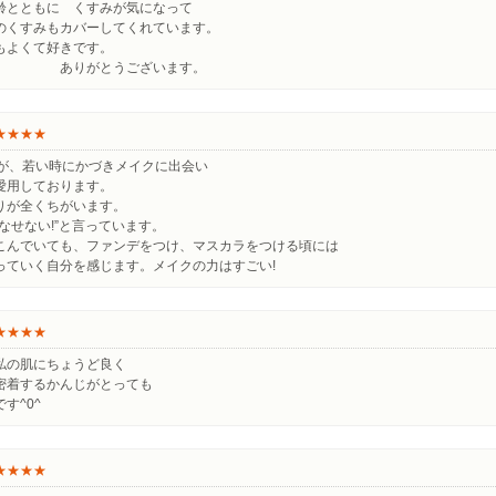
齢とともに くすみが気になって
のくすみもカバーしてくれています。
もよくて好きです。
がとうございます。
★★★★
すが、若い時にかづきメイクに出会い
愛用しております。
りが全くちがいます。
なせない!”と言っています。
こんでいても、ファンデをつけ、マスカラをつける頃には
っていく自分を感じます。メイクの力はすごい!
★★★★
私の肌にちょうど良く
密着するかんじがとっても
す^0^
★★★★