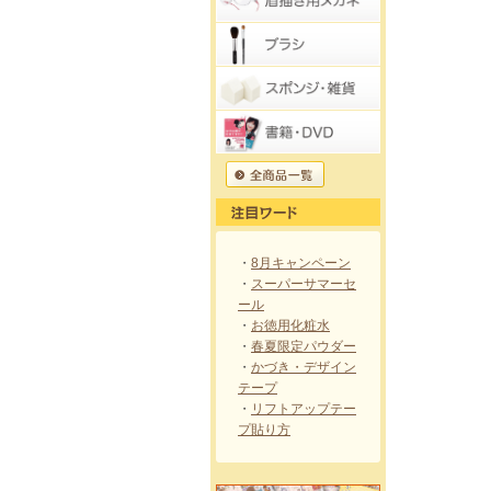
・
8月キャンペーン
・
スーパーサマーセ
ール
・
お徳用化粧水
・
春夏限定パウダー
・
かづき・デザイン
テープ
・
リフトアップテー
プ貼り方