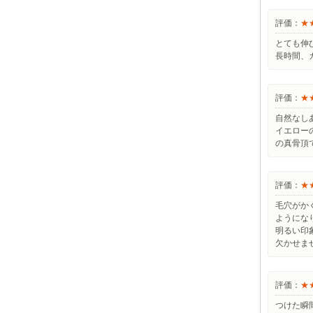
評価：
★
とても伸
長時間、
評価：
★
自然なし
イエロー
の真骨頂
評価：
★
毛穴がか
ようにな
明るい印
欠かせま
評価：
★
つけた瞬