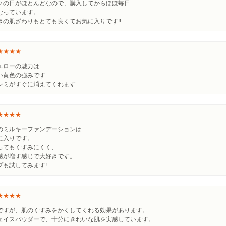
クの日がほとんどなので、購入してからほぼ毎日
なっています。
きの肌ざわりもとても良くてお気に入りです!!
★★★★
エローの魅力は
い黄色の強みです
シミがすぐに消えてくれます
★★★★
のミルキーファンデーションは
に入りです。
ってもくすみにくく、
感が増す感じで大好きです。
プも試してみます!
★★★★
ですが、肌のくすみをかくしてくれる効果があります。
ェイスパウダーで、十分にきれいな肌を実感しています。