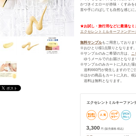
かづきイエローが赤味・くすみを
首や手にのばしても自然な感じに
★お試し・旅行用などに最適なミ
エクセレントミルキーファンデーショ
無料サンプル
もご用意しておりま
※おひとり様1点限りとなります
※サンプルのみご希望の方は、
こ
ゆうメールでのお届けとなりま
※サンプルのみカートに入れた場
送料660円が発生しますのでご
※ほかの商品もカートに入れ、税込
送料は無料となります。
エクセレントミルキーファン
3,300
円 (販売価格:税込)