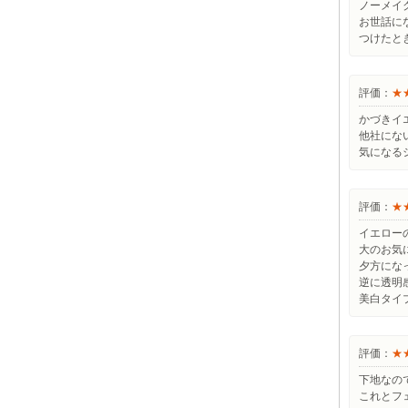
ノーメイ
お世話に
つけたと
評価：
★
かづきイ
他社にな
気になる
評価：
★
イエロー
大のお気
夕方にな
逆に透明
美白タイ
評価：
★
下地なの
これとフ