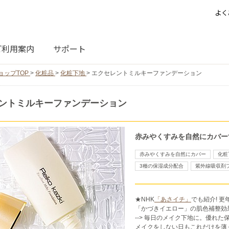
よく
ご利用案内
サポート
ョップTOP
>
化粧品
>
化粧下地
>
エクセレントミルキーファンデーション
ントミルキーファンデーション
赤みやくすみを自然にカバーする
赤みやくすみを自然にカバー
化粧
3種の保湿成分配合
紫外線吸収剤
★NHK
「あさイチ」
でも紹介! 
「かづきイエロー」の肌色補整効
--> 毎日のメイク下地に。優れた
メイクをしない日もこれだけを薄