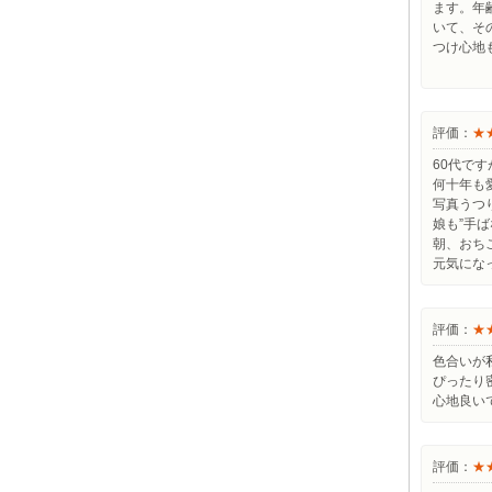
ます。年
いて、そ
つけ心地
あり
評価：
★
60代で
何十年も
写真うつ
娘も”手ば
朝、おち
元気にな
評価：
★
色合いが
ぴったり
心地良いで
評価：
★