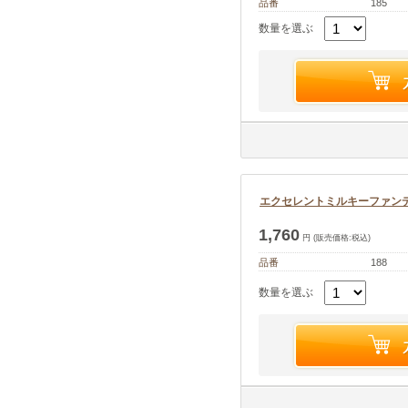
品番
185
数量を選ぶ
エクセレントミルキーファンデー
1,760
円 (販売価格:税込)
品番
188
数量を選ぶ