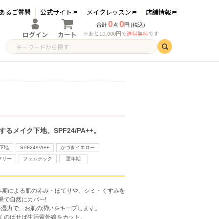
あるご質問
公式サイト
メイクレッスン
店舗情報
0
0
合計
点
円 (税込)
※あと10,000円で
送料無料
です
ログイン
カート
ログイン
新規会員登録
メイク下地。SPF24/PA++。
下地
SPF24/PA++
かづきイエロー
フリー
フェムテック
更年期
更年期による肌の赤み・ほてりや、シミ・くすみを
果で自然にカバー!
保湿力で、
お肌の潤いをキープします。
くのばせば生活紫外線をカット。