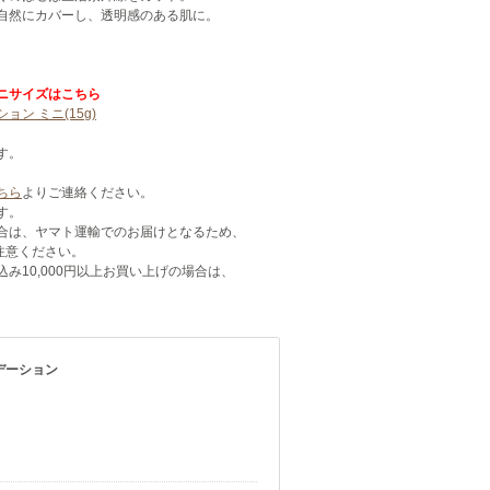
自然にカバーし、透明感のある肌に。
。
ニサイズはこちら
ン ミニ(15g)
す。
。
ちら
よりご連絡ください。
す。
合は、ヤマト運輸でのお届けとなるため、
注意ください。
み10,000円以上お買い上げの場合は、
デーション