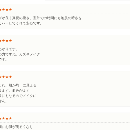
★★★★
びが良く真夏の暑さ、室外での時間にも地肌の暗さを
カバーしてくれて安心です。
★★★★
あがりです。
の力ですね。カズキメイク
です。
★★★★
くれ、肌が均一に見える
ります。血色がよく
象にもなるのでメイクに
せん。
★★★★
間にお肌が明るくなり