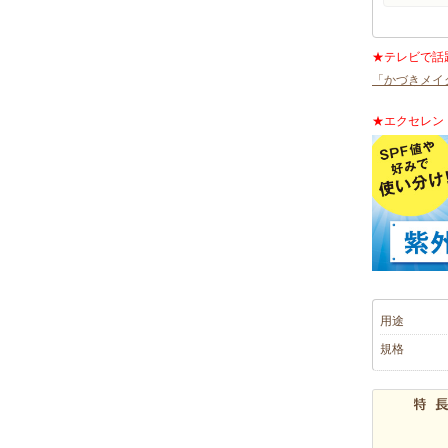
★テレビで話
「かづきメイ
★エクセレン
用途
規格