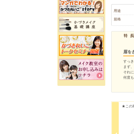
用途
規格
眉を
すっき
まず、
それに
何度も
★この