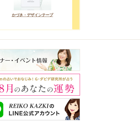
かづき・デザインテープ
化粧下地
ファンデ