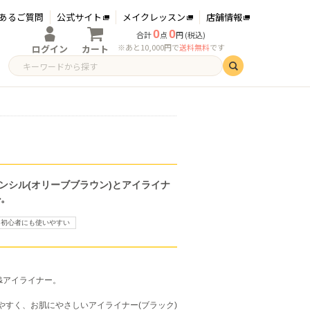
あるご質問
公式サイト
メイクレッスン
店舗情報
0
0
合計
点
円 (税込)
※あと10,000円で
送料無料
です
ログイン
カート
ログイン
新規会員登録
ンシル(オリーブブラウン)とアイライナ
ル。
初心者にも使いやすい
&アイライナー。
やすく、お肌にやさしいアイライナー(ブラック)