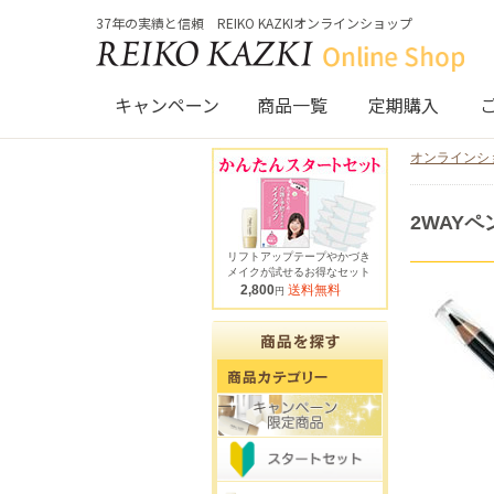
37年の実績と信頼 REIKO KAZKIオンラインショップ
キャンペーン
商品一覧
定期購入
オンラインシ
2WAYペ
リフトアップテープやかづき
メイクが試せるお得なセット
2,800
送料無料
円