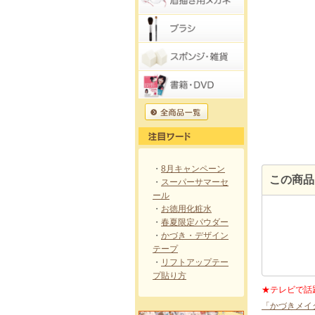
・
8月キャンペーン
この商品
・
スーパーサマーセ
ール
・
お徳用化粧水
・
春夏限定パウダー
・
かづき・デザイン
テープ
・
リフトアップテー
プ貼り方
★テレビで話
「かづきメイ