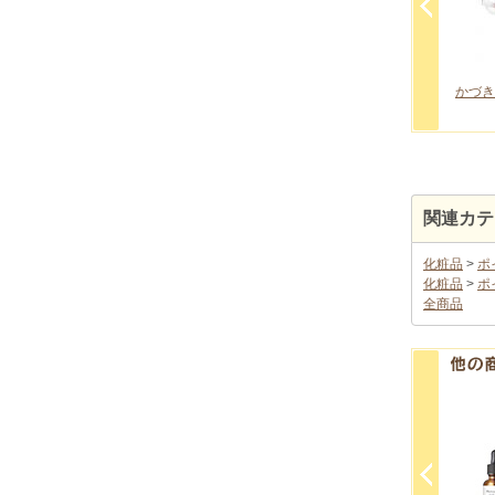
ラシ
アイラインブラシ
ホワイトペンシル
円
1,320 円
1,100 円
関連カテ
化粧品
>
ポ
化粧品
>
ポ
全商品