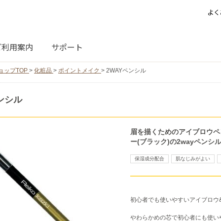
よく
ご利用案内
サポート
ョップTOP
>
化粧品
>
ポイントメイク
>
2WAYペンシル
ンシル
眉を描くためのアイブロウペ
ー(ブラック)の2wayペンシ
保湿成分配合
肌なじみがよい
初心者でも使いやすいアイブロウ
やわらかめの芯で初心者にも使い