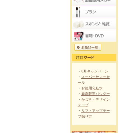
・
8月キャンペーン
・
スーパーサマーセ
ール
・
お徳用化粧水
・
春夏限定パウダー
・
かづき・デザイン
テープ
・
リフトアップテー
プ貼り方