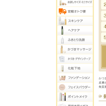
かづ
皮膚
角質