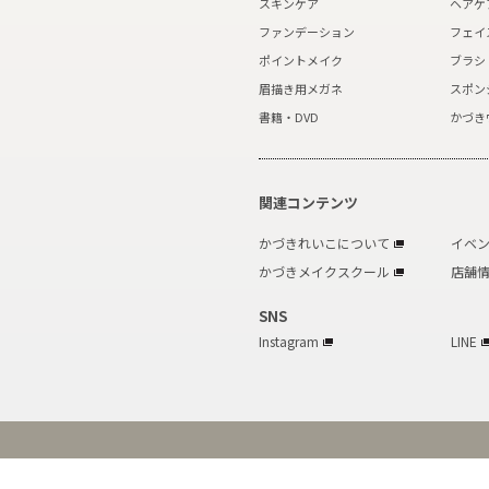
スキンケア
ヘアケ
ファンデーション
フェイ
ポイントメイク
ブラシ
眉描き用メガネ
スポン
書籍・DVD
かづき
関連コンテンツ
かづきれいこについて
イベ
かづきメイクスクール
店舗
SNS
Instagram
LINE