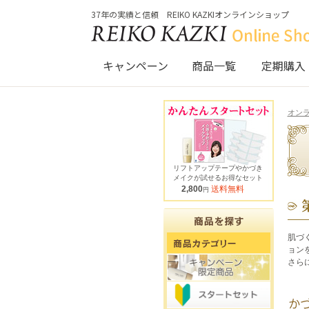
37年の実績と信頼 REIKO KAZKIオンラインショップ
キャンペーン
商品一覧
定期購入
オンラ
リフトアップテープやかづき
メイクが試せるお得なセット
2,800
送料無料
円
肌づ
ョン
さら