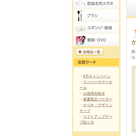
肌
は
・
8月キャンペーン
・
スーパーサマーセ
ール
・
お徳用化粧水
・
春夏限定パウダー
・
かづき・デザイン
テープ
・
リフトアップテー
プ貼り方