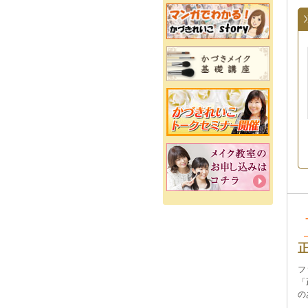
フ
「
の